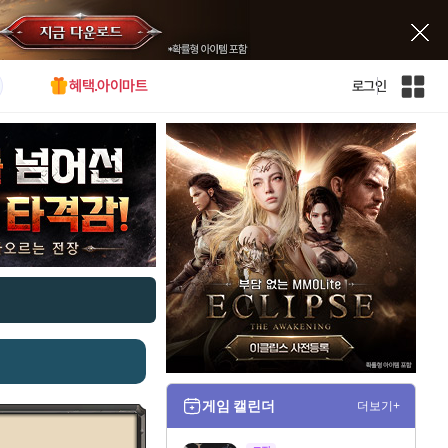
혜택.아이마트
로그인
인
벤
전
체
사
이
트
맵
게임 캘린더
더보기+