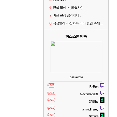
6
전설 달성 ~ ( 또술사 )
7
바뀐 전장 끔직하네..
8
딱정벌레의 신화 다이아 뒷면 주세요 징징글
하스스톤 방송
casketboii
LIVE
BeBen
LIVE
twitchmedia31
LIVE
문도hs
LIVE
iamw0lfhaley
LIVE
돈때마