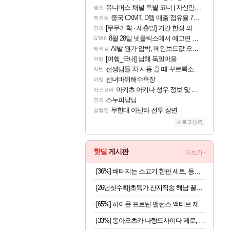
유니버스 채널 특별 코너 | 자신만의 스타일
명조
중국 CXMT, D램 매출 점유율 7%…글로벌 4위로 부상
해외겜
[무무기획 · 새출발] 기간 한정 의뢰 이벤트
명조
8월 28일 넷플릭스에서 예고편 공개 예정
GTA6
AI발 원가 압박, 메인보드값 오르나
해외겜
[여행_국내] 남해 독일마을
여행
선생님들 차 시동 끌 때 꾸르륵소리나는데
차벤
선녀바위해수욕장
여행
아키츠 아키나 성우 정보 및 주요 필모
아스오라
스누피냥님
명조
무한대 아난타 전투 장면
섭컬겜
새로고침
핫딜
게시판
더보기+
[36%] 배터지는 소고기 한판 세트, 등심살 300g + 살치살 200g + 부채살 200g + 갈비살 200g + 우삼겹 300g, 1.2kg, 1세트
[26년첫수확]초특가 산지직송 해남 꿀고구마, 3kg
[65%] 하이뮨 프로틴 밸런스 액티브 제로, 밀크쉐이크, 250ml, 18개
[33%] 동아오츠카 나랑드사이다 제로, 오리지널, 345ml, 24개