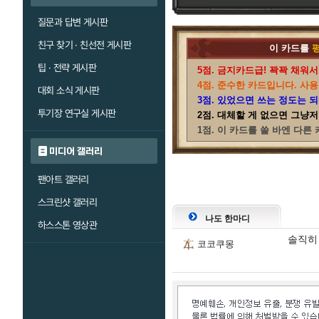
질문과 답변 게시판
친구 찾기 · 친선전 게시판
이 카드를
팁 · 전략 게시판
5점. 금지카드급! 꽉꽉 채워서
4점. 준수한 카드입니다. 사용
대회 소식 게시판
3점. 있었으면 쓰는 정도는 
투기장 연구실 게시판
2점. 대체할 게 없으면 그냥
1점. 이 카드를 쓸 바엔 다른
미디어 갤러리
팬아트 갤러리
스크린샷 갤러리
나도 한마디
하스스톤 영상관
솔직히
코코쿠몽