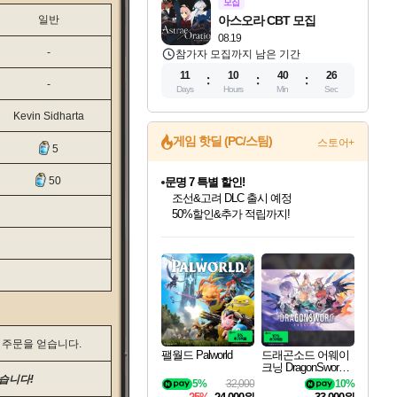
모집
일반
아스오라 CBT 모집
08.19
-
참가자 모집까지 남은 기간
11
10
40
25
-
Days
Hours
Min
Sec
Kevin Sidharta
게임 핫딜 (PC/스팀)
스토어+
5
50
문명 7 특별 할인!
조선&고려 DLC 출시 예정
50%할인&추가 적립까지!
인벤게임즈 8월 특별 할인!
드래곤소드: 어웨이크닝 입점!
마블 투혼 파이팅 소울즈 정식출시!
귀무자: 검의 길 예약 판매 중!
비스트 오브 리인카네이션 정식 출시!
커세어 코브 출시 기념 할인!
더 렐릭 퍼스트 가디언 정식 출시
베데스다 40주년 기념 할인 중!
캡콤 프렌차이즈 할인 진행 중!
캡콤 일부 상품 상시 할인
스타워즈 은하계 레이서
로블록스 기프트 카드 공식 입점
인기 퍼블리셔 모음!
스팀으로 만나는 드래곤소드!
마블 히어로 총 출동&화려한 격투!
10% 할인과
게임프릭 신작 IP
해적'섬'을 발전시키자!
설화x하드코어 액션!
베데스다의 명작들을
몬헌, 바하 등 인기 IP를
몬헌 와일즈 & 드래곤즈 도그마2
인벤게임즈에서 10% 추가 적립
Robux를 가장 안전하고
최대 90% 할인가를 만나보세요!
네이버혜택과 함께 만나보세요!
네이버 포인트 혜택까지!
이니&베니 혜택까지!
네이버 혜택가와 함께 예약하세요!
할인&네이버혜택으로 만나보세요!
네이버페이 혜택과 만나보세요!
40주년 프로모션으로 만나보세요!
할인가에 만나보세요!
일부 에디션 상시 할인!
혜택으로 예약 판매 중
편안하게 충전하세요
 주문을 얻습니다.
팰월드 Palworld
드래곤소드 어웨이
크닝 DragonSword A
wakening
있습니다!
5%
32,000
10%