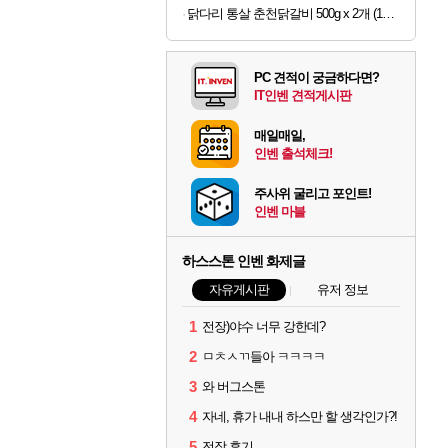
닭다리 통살 춘천닭갈비 500g x 2개 (1개당 6,950원)
PC 견적이 궁금하다면?
IT인벤 견적게시판
매일매일,
인벤 출석체크!
주사위 굴리고 포인트!
인벤 마블
하스스톤 인벤 화제글
자유게시판
유저 정보
1
전장)야수 너무 강한데?
2
ㅁㅊㅅㄲ들아 ㅋㅋㅋㅋ
3
와 버그스톤
4
자네, 휴가 내내 하스만 할 생각인가?!
5
전장 후기