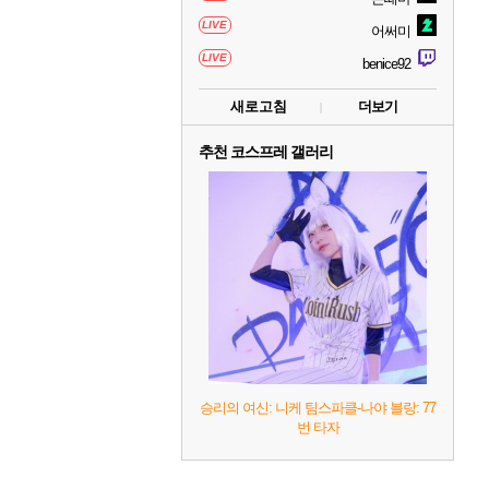
LIVE
어써미
LIVE
benice92
새로고침
더보기
추천 코스프레 갤러리
승리의 여신: 니케 팀스파클-나야 블랑: 77
번 타자