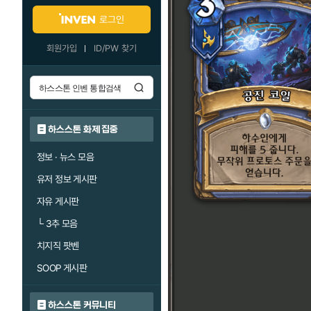
로그인
회원가입
ID/PW 찾기
하스스톤 화제 집중
정보 · 뉴스 모음
유저 정보 게시판
자유 게시판
└
3추 모음
치지직 팟벤
SOOP 게시판
하스스톤 커뮤니티