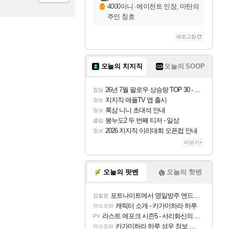
4000이니
·
에이전트 인장, 마탄의
등록
주인 칭호
새로고침
오늘의 치지직
오늘의 SOOP
26년 7월 팔로우 상승량 TOP 30 - 월간 치지직
잡담
치지직 애플TV 앱 출시
정보
룩삼 니니 초대석 안내
정보
봉누도2 두 번째 티저 - 일상
클립
2026 치지직 이리대회 오픈컵 안내
정보
더보기+
오늘의 팟벤
오늘의 핫벤
포트나이트에서 명일방주 엔드필드 [펠리카] 판매 예정
섭컬겜
캐릭터 소개 - 카가미하라 하루
아스오라
라스트 에포크 시즌5 - 서리화신의 분노 티저
PV
카가미하라 하루 성우 정보 및 주요 필모
아스오라