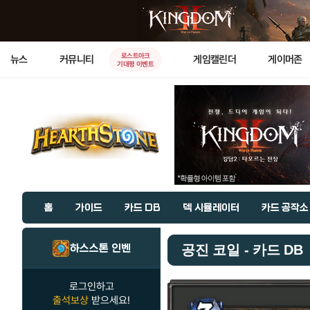
로스트아크
뉴스
커뮤니티
게임캘린더
게이머존
기대평 이벤트
홈
가이드
카드 DB
덱 시뮬레이터
카드 공작소
하스스톤 인벤
공진 코일 - 카드 DB
로그인하고
출석보상
받으세요!