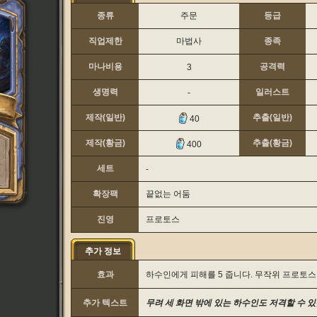
종류
주문
등급
직업제한
마법사
종족
마나비용
공격력
3
생명력
일러스트
-
제작(일반)
추출(일반)
40
제작(황금)
추출(황금)
400
세트
-
확장팩
끝없는 어둠
진영
프로토스
추가 정보
효과
하수인에게 피해를 5 줍니다. 무작위 프로토스
추가 텍스트
무려 세 화면 밖에 있는 하수인도 저격할 수 