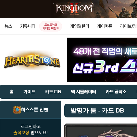
로스트아크
뉴스
커뮤니티
게임캘린더
게이머존
라이브/
기대평 이벤트
홈
가이드
카드 DB
덱 시뮬레이터
카드 공작소
하스스톤 인벤
발명가 붐 - 카드 DB
로그인하고
출석보상
받으세요!