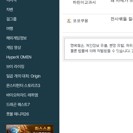
치지직
왜 사제가 쓰
하린이교과서
차벤
전사쉒들 질
걸그룹
코코쿠몽
여행
해외게임정보
게임 영상
HyperX OMEN
브이 라이징
일곱 개의 대죄: Origin
몬스터헌터 스토리즈3
바이오하자드 레퀴엠
드래곤 퀘스트7
풋볼 매니저26