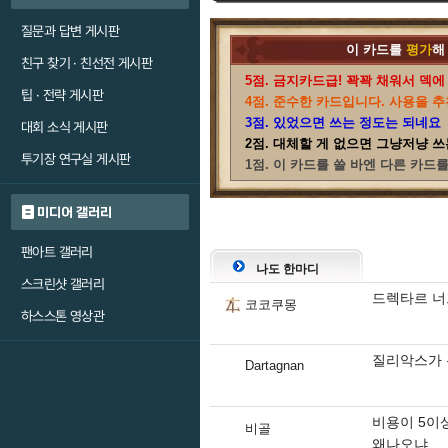
질문과 답변 게시판
이 카드를
평가
해
친구 찾기 · 친선전 게시판
5점. 금지카드급! 꽉꽉 채워서 덱에
팁 · 전략 게시판
4점. 준수한 카드입니다. 사용을 추
3점. 있었으면 쓰는 정도는 되네요
대회 소식 게시판
2점. 대체할 게 없으면 그냥저냥 쓰
투기장 연구실 게시판
1점. 이 카드를 쓸 바엔 다른 카드
미디어 갤러리
팬아트 갤러리
나도 한마디
스크린샷 갤러리
드렉타르 너
코코쿠몽
하스스톤 영상관
질리악스가 
Dartagnan
비용이 5이
비골
왜나오냐..