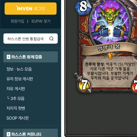
로그인
회원가입
ID/PW 찾기
하스스톤 화제 집중
정보 · 뉴스 모음
유저 정보 게시판
자유 게시판
└
3추 모음
치지직 팟벤
SOOP 게시판
하스스톤 커뮤니티