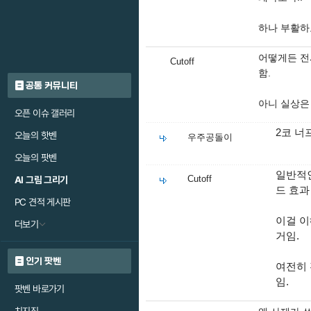
하나 부활하
어떻게든 전
Cutoff
함.
공통 커뮤니티
아니 실상은
오픈 이슈 갤러리
2코 너
오늘의 핫벤
우주공돌이
오늘의 팟벤
일반적인
Cutoff
AI 그림 그리기
드 효과
PC 견적 게시판
이걸 이
더보기
거임.
인기 팟벤
여전히 
임.
팟벤 바로가기