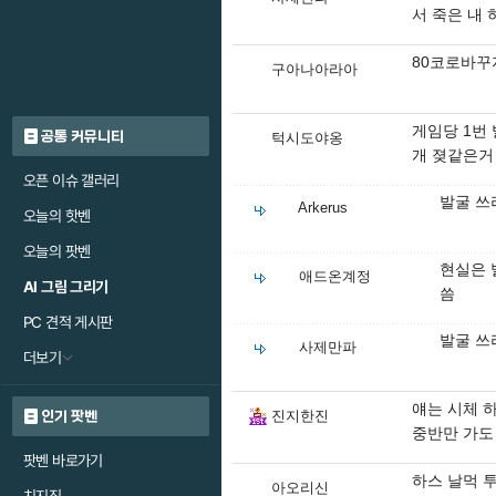
서 죽은 내 
80코로바꾸
구아나아라아
게임당 1번
공통 커뮤니티
턱시도야옹
개 졎같은거
오픈 이슈 갤러리
발굴 쓰
Arkerus
오늘의 핫벤
오늘의 팟벤
현실은 
애드온계정
AI 그림 그리기
씀
PC 견적 게시판
발굴 쓰
사제만파
더보기
얘는 시체 
진지한진
인기 팟벤
중반만 가도
팟벤 바로가기
하스 날먹 투
아오리신