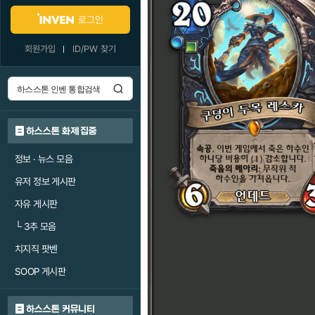
로그인
회원가입
ID/PW 찾기
하스스톤 화제 집중
정보 · 뉴스 모음
유저 정보 게시판
자유 게시판
└
3추 모음
치지직 팟벤
SOOP 게시판
하스스톤 커뮤니티