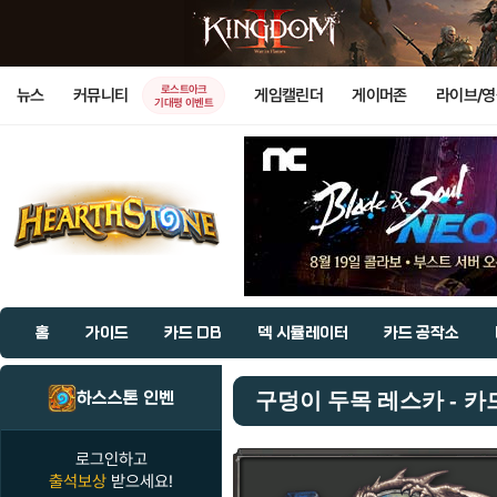
로스트아크
뉴스
커뮤니티
게임캘린더
게이머존
라이브/
기대평 이벤트
홈
가이드
카드 DB
덱 시뮬레이터
카드 공작소
하스스톤 인벤
구덩이 두목 레스카 - 카드
로그인하고
출석보상
받으세요!