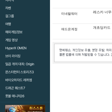
치지직
차벤
레스카 너무
미네랄워터
걸그룹
여행
개초딩카드
애드온계정
해외게임정보
게임 영상
HyperX OMEN
브이 라이징
일곱 개의 대죄: Origin
몬스터헌터 스토리즈3
바이오하자드 레퀴엠
드래곤 퀘스트7
풋볼 매니저26