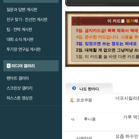
질문과 답변 게시판
친구 찾기 · 친선전 게시판
이 카드를
평가
해
팁 · 전략 게시판
5점. 금지카드급! 꽉꽉 채워서 덱에
4점. 준수한 카드입니다. 사용을 추
대회 소식 게시판
3점. 있었으면 쓰는 정도는 되네요
투기장 연구실 게시판
2점. 대체할 게 없으면 그냥저냥 쓰
1점. 이 카드를 쓸 바엔 다른 카드
미디어 갤러리
팬아트 갤러리
스크린샷 갤러리
나도 한마디
하스스톤 영상관
너프시킬라믄
코코쿠몽
가루 먹
후니용
요즘 하수인 
사제만파