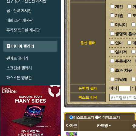
친구 찾기 · 친선전 게시판
개전
팁 · 전략 게시판
기원
대회 소식 게시판
미니미
투기장 연구실 게시판
생명력 흡수
옵션 필터
연마
미디어 갤러리
일시적
팬아트 갤러리
주문제작
스크린샷 갤러리
초과 치유
하스스톤 영상관
피날레
~
마나
능력치 필터
텍스트 검색
리스트로 보기
이미지로 보기
아이콘
카드명