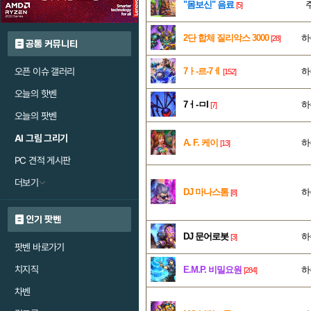
"몸보신" 음료
[5]
2단 합체 질리악스 3000
하
[28]
공통 커뮤니티
오픈 이슈 갤러리
7ㅏ-르-7ㅔ
하
[152]
오늘의 핫벤
7ㅓ-ㅁI
하
[7]
오늘의 팟벤
AI 그림 그리기
A. F. 케이
하
[13]
PC 견적 게시판
더보기
DJ 마나스톰
하
[8]
인기 팟벤
DJ 문어로봇
하
[3]
팟벤 바로가기
치지직
E.M.P. 비밀요원
하
[284]
차벤