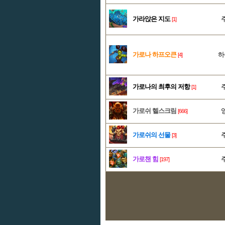
가라앉은 지도
[1]
가로나 하프오큰
하
[4]
가로나의 최후의 저항
[1]
가로쉬 헬스크림
[666]
가로쉬의 선물
[3]
가로챈 힘
[197]