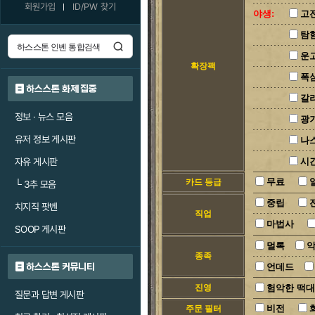
회원가입
ID/PW 찾기
야생:
고
탐
운
확장팩
폭
하스스톤 화제 집중
갈
정보 · 뉴스 모음
광
유저 정보 게시판
나
자유 게시판
시
무료
카드 등급
└
3추 모음
중립
치지직 팟벤
직업
마법사
SOOP 게시판
멀록
종족
하스스톤 커뮤니티
언데드
진영
험악한 떡
질문과 답변 게시판
비전
주문 필터