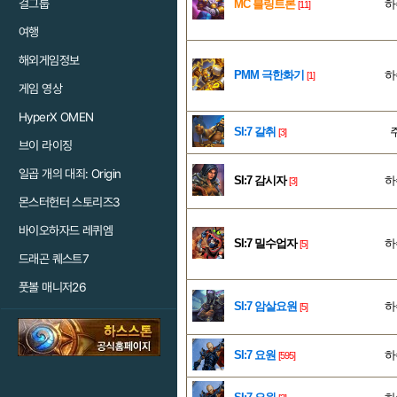
걸그룹
MC 블링트론
하
[11]
여행
해외게임정보
PMM 극한화기
하
[1]
게임 영상
HyperX OMEN
SI:7 갈취
[3]
브이 라이징
일곱 개의 대죄: Origin
SI:7 감시자
하
[3]
몬스터헌터 스토리즈3
바이오하자드 레퀴엠
SI:7 밀수업자
하
[5]
드래곤 퀘스트7
풋볼 매니저26
SI:7 암살요원
하
[5]
SI:7 요원
하
[595]