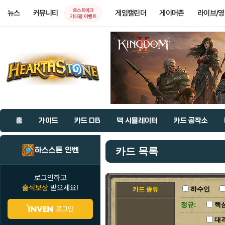
로스트아크
뉴스
커뮤니티
게임캘린더
게이머존
라이브/
기대평 이벤트
홈
가이드
카드 DB
덱 시뮬레이터
카드 공작소
하스스톤 인벤
카드 목록
로그인하고
출석보상
받으세요!
하수인
카드 종류
정규:
핵
로그인
대