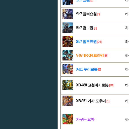
SI:7 요원
하
[2]
SI:7 잠복요원
하
[3]
SI:7 첩보원
하
[2]
SI:7 침투요원
하
[24]
V-07-TR-0N 프라임
하
[9]
X-21 수리로봇
하
[2]
XB-488 고철폐기로봇
하
[10]
XB-931 가사 도우미
하
[1]
가꾸는 요마
하