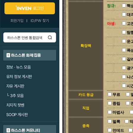
정규:
핵
로그인
대
회원가입
ID/PW 찾기
야생:
고
탐
운
확장팩
폭
하스스톤 화제 집중
갈
정보 · 뉴스 모음
광
유저 정보 게시판
나
자유 게시판
시
무료
카드 등급
└
3추 모음
중립
치지직 팟벤
직업
마법사
SOOP 게시판
멀록
종족
하스스톤 커뮤니티
언데드