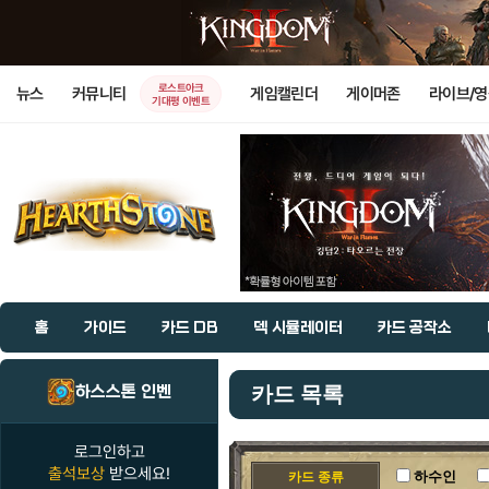
로스트아크
뉴스
커뮤니티
게임캘린더
게이머존
라이브/
기대평 이벤트
홈
가이드
카드 DB
덱 시뮬레이터
카드 공작소
하스스톤 인벤
카드 목록
로그인하고
출석보상
받으세요!
하수인
카드 종류