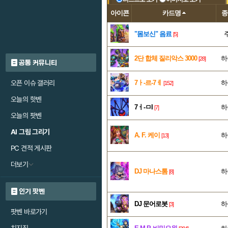
아이콘
카드명
"몸보신" 음료
[5]
2단 합체 질리악스 3000
하
[28]
공통 커뮤니티
오픈 이슈 갤러리
7ㅏ-르-7ㅔ
하
[152]
오늘의 핫벤
7ㅓ-ㅁI
하
[7]
오늘의 팟벤
AI 그림 그리기
A. F. 케이
하
[13]
PC 견적 게시판
더보기
DJ 마나스톰
하
[8]
인기 팟벤
DJ 문어로봇
하
[3]
팟벤 바로가기