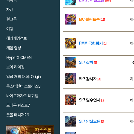
치지직
E.M.P. 비밀요원
하
[284]
차벤
걸그룹
MC 블링트론
하
[11]
여행
해외게임정보
PMM 극한화기
하
[1]
게임 영상
HyperX OMEN
SI:7 갈취
[3]
브이 라이징
일곱 개의 대죄: Origin
SI:7 감시자
하
[3]
몬스터헌터 스토리즈3
바이오하자드 레퀴엠
SI:7 밀수업자
하
[5]
드래곤 퀘스트7
풋볼 매니저26
SI:7 암살요원
하
[5]