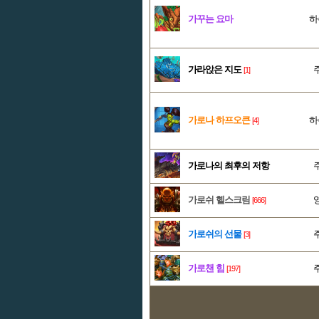
가꾸는 요마
하
가라앉은 지도
[1]
가로나 하프오큰
하
[4]
가로나의 최후의 저항
가로쉬 헬스크림
[666]
가로쉬의 선물
[3]
가로챈 힘
[197]