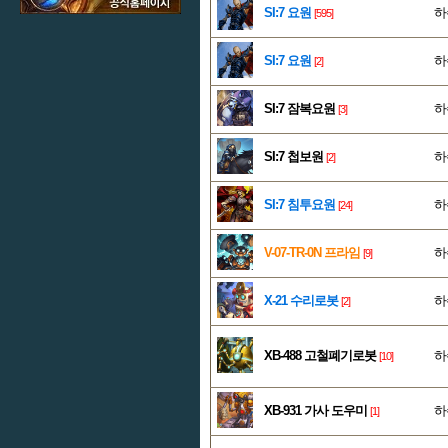
SI:7 요원
하
[595]
SI:7 요원
하
[2]
SI:7 잠복요원
하
[3]
SI:7 첩보원
하
[2]
SI:7 침투요원
하
[24]
V-07-TR-0N 프라임
하
[9]
X-21 수리로봇
하
[2]
XB-488 고철폐기로봇
하
[10]
XB-931 가사 도우미
하
[1]