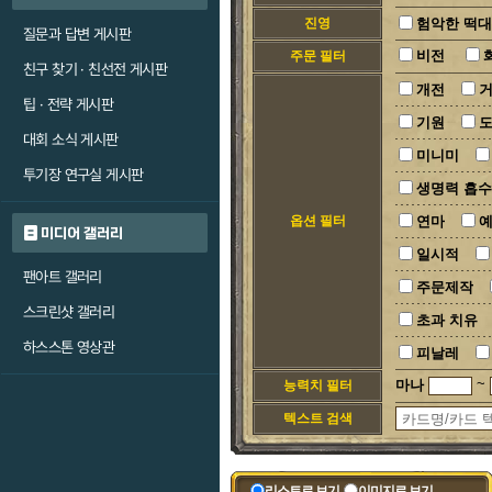
진영
험악한 떡
질문과 답변 게시판
비전
주문 필터
친구 찾기 · 친선전 게시판
개전
팁 · 전략 게시판
기원
대회 소식 게시판
미니미
투기장 연구실 게시판
생명력 흡수
옵션 필터
연마
미디어 갤러리
일시적
팬아트 갤러리
주문제작
스크린샷 갤러리
초과 치유
하스스톤 영상관
피날레
~
마나
능력치 필터
텍스트 검색
리스트로 보기
이미지로 보기