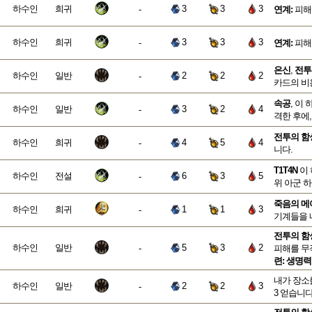
하수인
희귀
3
3
3
-
연계:
피해를
하수인
희귀
3
3
3
-
연계:
피해를
은신
,
전투
하수인
일반
2
2
2
-
카드의 비용
속공
, 이
하수인
일반
3
2
4
-
격한 후에
전투의 함
하수인
희귀
4
5
4
-
니다.
T1T4N
이 
하수인
전설
6
3
5
-
위 아군 
죽음의 메
하수인
희귀
1
1
3
-
기계들을 
전투의 함
하수인
일반
5
3
2
-
피해를 무
련:
생명력
내가 장소
하수인
일반
2
2
3
-
3 얻습니다