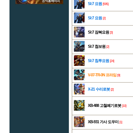
SI:7 요원
[595]
SI:7 요원
[2]
SI:7 잠복요원
[3]
SI:7 첩보원
[2]
SI:7 침투요원
[24]
V-07-TR-0N 프라임
[9]
X-21 수리로봇
[2]
XB-488 고철폐기로봇
[10]
XB-931 가사 도우미
[1]