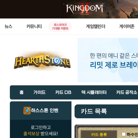
로스트아크
뉴스
커뮤니티
게임캘린더
게이머존
기대평 이벤트
홈
가이드
카드 DB
덱 시뮬레이터
카드 공작소
하스스톤 인벤
카드 목록
로그인하고
출석보상
받으세요!
하수
카드 종류