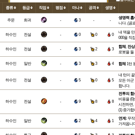
종류
등급
직업
평점
마나
공격
생명
생명력 흡
주문
희귀
3
-
-
-
니다.
(음료
내 덱을 만
하수인
전설
0
0
0
-
000을 직
합체
,
잔상
하수인
전설
3
2
3
-
로봇을 둘
하수인
일반
3
3
4
-
합체
1턴 
내 턴이 끝
하수인
전설
5
0
5
-
모든 아군 
합니다.
전투의 함
비용을 (0
하수인
전설
9
8
8
-
시전하면,
(1) 증가합
연계:
무작
하수인
일반
2
4
1
-
가져옵니다