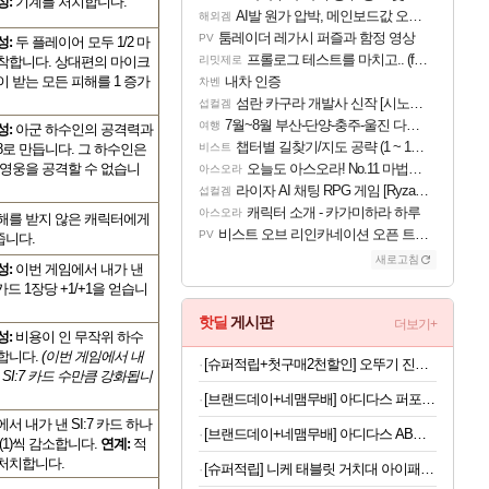
성:
기계를 처치합니다.
AI발 원가 압박, 메인보드값 오르나
해외겜
툼레이더 레가시 퍼즐과 함정 영상
PV
성:
두 플레이어 모두 1/2 마
프롤로그 테스트를 마치고.. (feat. 리아)
착합니다. 상대편의 마이크
리밋제로
 받는 모든 피해를 1 증가
내차 인증
차벤
섬란 카구라 개발사 신작 [시노비 넥서스] 연내 출시 예정
섭컬겜
7월~8월 부산-단양-충주-울진 다녀왔어요~
여행
성:
아군 하수인의 공격력과
챕터별 길찾기/지도 공략 (1 ~ 12장)
8로 만듭니다. 그 하수인은
비스트
 영웅을 공격할 수 없습니
오늘도 아스오라! No.11 마법사 클랜: 츄오구
아스오라
라이자 AI 채팅 RPG 게임 [RyzaChat: AI] 공개
섭컬겜
캐릭터 소개 - 카가미하라 하루
아스오라
해를 받지 않은 캐릭터에게
비스트 오브 리인카네이션 오픈 트레일러
PV
줍니다.
새로고침
성:
이번 게임에서 내가 낸
 카드 1장당 +1/+1을 얻습니
핫딜
게시판
더보기+
성:
비용이 인 무작위 하수
합니다.
(이번 게임에서 내
[슈퍼적립+첫구매2천할인] 오뚜기 진짬뽕 130g, 16개
 SI:7 카드 수만큼 강화됩니
[브랜드데이+네맴무배] 아디다스 퍼포먼스 AB슬라이드 복근운동기구 무소음 휠 코어 롤아웃 슬라이더 퍼펙트
서 내가 낸 SI:7 카드 하나
[브랜드데이+네맴무배] 아디다스 AB슬라이드 코어 복근 운동 기구 뱃살 롤아웃 허리 전신 홈트 슬라이더 퍼펙트
(1)씩 감소합니다.
연계:
적
처치합니다.
[슈퍼적립] 니케 태블릿 거치대 아이패드 거치대 침대 갤럭시탭 패드 The Comfy