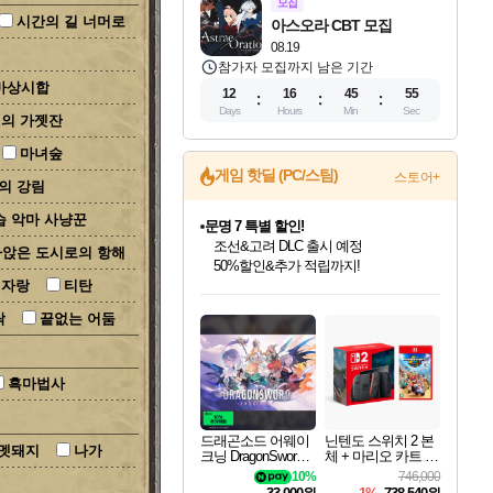
모집
시간의 길 너머로
아스오라 CBT 모집
08.19
참가자 모집까지 남은 기간
마상시합
12
16
45
54
Days
Hours
Min
Sec
리의 가젯잔
마녀숲
게임 핫딜 (PC/스팀)
스토어+
의 강림
문명 7 특별 할인!
습 악마 사냥꾼
조선&고려 DLC 출시 예정
50%할인&추가 적립까지!
앉은 도시로의 항해
귀무자: 검의 길 예약 판매 중!
래자랑
티탄
인벤게임즈 8월 특별 할인!
드래곤소드: 어웨이크닝 입점!
비스트 오브 리인카네이션 정식 출시!
커세어 코브 출시 기념 할인!
더 렐릭 퍼스트 가디언 정식 출시
베데스다 40주년 기념 할인 중!
마블 투혼 파이팅 소울즈 예약 판매 중!
캡콤 프렌차이즈 할인 진행 중!
캡콤 일부 상품 상시 할인
스타워즈 은하계 레이서
로블록스 기프트 카드 공식 입점
10% 할인과
인기 퍼블리셔 모음!
스팀으로 만나는 드래곤소드!
게임프릭 신작 IP
해적'섬'을 발전시키자!
설화x하드코어 액션!
베데스다의 명작들을
마블 히어로 총 출동&화려한 격투!
몬헌, 바하 등 인기 IP를
몬헌 와일즈 & 드래곤즈 도그마2
인벤게임즈에서 10% 추가 적립
Robux를 가장 안전하고
이니&베니 혜택까지!
락
끝없는 어둠
최대 90% 할인가를 만나보세요!
네이버혜택과 함께 만나보세요!
네이버 혜택가와 함께 예약하세요!
할인&네이버혜택으로 만나보세요!
네이버페이 혜택과 만나보세요!
40주년 프로모션으로 만나보세요!
네이버 포인트 혜택까지!
할인가에 만나보세요!
일부 에디션 상시 할인!
혜택으로 예약 판매 중
편안하게 충전하세요
흑마법사
드래곤소드 어웨이
닌텐도 스위치 2 본
멧돼지
나가
크닝 DragonSword A
체 + 마리오 카트 월
wakening
드
10%
746,000