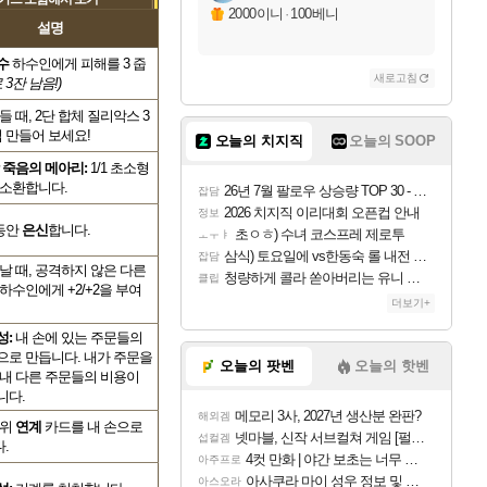
2000이니
·
100베니
설명
수
하수인에게 피해를 3 줍
새로고침
 3잔 남음!)
들 때, 2단 합체 질리악스 3
접 만들어 보세요!
오늘의 치지직
오늘의 SOOP
죽음의 메아리:
1/1 초소형
 소환합니다.
26년 7월 팔로우 상승량 TOP 30 - 월간 치지직
잡담
2026 치지직 이리대회 오픈컵 안내
정보
동안
은신
합니다.
초ㅇㅎ) 수녀 코스프레 제로투
ㅗㅜㅑ
삼식) 토요일에 vs한동숙 롤 내전 예정
잡담
날 때, 공격하지 않은 다른
청량하게 콜라 쏟아버리는 유니 ㅋㅋㅋ
클립
하수인에게 +2/+2을 부여
더보기+
성:
내 손에 있는 주문들의
)으로 만듭니다. 내가 주문을
오늘의 팟벤
오늘의 핫벤
 내 다른 주문들의 비용이
니다.
메모리 3사, 2027년 생산분 완판?
해외겜
위
연계
카드를 내 손으로
넷마블, 신작 서브컬쳐 게임 [펄 인 블루] 티저 사이트 오픈
섭컬겜
.
4컷 만화 | 야간 보초는 너무 힘들어
아주프로
아사쿠라 마이 성우 정보 및 주요 필모
아스오라