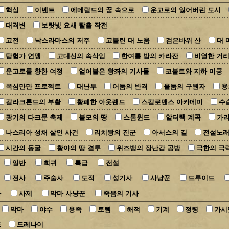
핵심
이벤트
에메랄드의 꿈 속으로
운고로의 잃어버린 도시
대격변
보랏빛 요새 탈출 작전
고전
낙스라마스의 저주
고블린 대 노움
검은바위 산
대 
탐험가 연맹
고대신의 속삭임
한여름 밤의 카라잔
비열한 거
운고로를 향한 여정
얼어붙은 왕좌의 기사들
코볼트와 지하 미궁
폭심만만 프로젝트
대난투
어둠의 반격
울둠의 구원자
용
갈라크론드의 부활
황폐한 아웃랜드
스칼로맨스 아카데미
수
광기의 다크문 축제
불모의 땅
스톰윈드
알터랙 계곡
가라
나스리아 성채 살인 사건
리치왕의 진군
아서스의 길
전설노
시간의 동굴
황야의 땅 결투
위즈뱅의 장난감 공방
극한의 극
일반
희귀
특급
전설
전사
주술사
도적
성기사
사냥꾼
드루이드
사
사제
악마 사냥꾼
죽음의 기사
악마
야수
용족
토템
해적
기계
정령
가시
드
드레나이