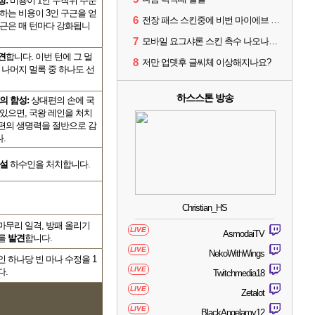
성:
비용이 1인 무작위 주문
하는 비용이 3인 구근을 얻
6
전장 패스 스킨중에 비번 마이에브 즐겨 찾기 안되네요.
구근은 매 턴마다 강화됩니
7
모바일 요그샤론 스킨 촉수 나오나요??
견
합니다. 이번 턴에 그 멀
8
저만 업뎃후 글씨체 이상해지나요?
 나머지 멀록 중 하나도 선
하스스톤 방송
의 함성:
상대편의 손에 국
 있으면, 국왕 레인을 처치
편의 생명력을 절반으로 감
.
설
하수인을 처치합니다.
Christian_HS
마무리 일격, 방패 올리기
LIVE
AsmodaiTV
를
발견
합니다.
LIVE
NekoWithWings
 하나당 빈 마나 수정을 1
LIVE
다.
Twitchmedia18
LIVE
Zetalot
LIVE
BlackAngelamv12