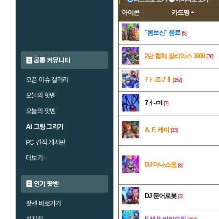
아이콘
카드명
"몸보신" 음료
[5]
2단 합체 질리악스 3000
[28]
공통 커뮤니티
오픈 이슈 갤러리
7ㅏ-르-7ㅔ
[152]
오늘의 핫벤
7ㅓ-ㅁI
[7]
오늘의 팟벤
AI 그림 그리기
A. F. 케이
[13]
PC 견적 게시판
더보기
DJ 마나스톰
[8]
인기 팟벤
DJ 문어로봇
[3]
팟벤 바로가기