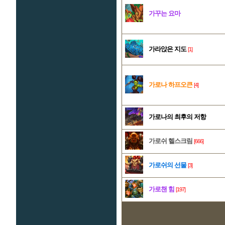
가꾸는 요마
가라앉은 지도
[1]
가로나 하프오큰
[4]
가로나의 최후의 저항
가로쉬 헬스크림
[666]
가로쉬의 선물
[3]
가로챈 힘
[197]