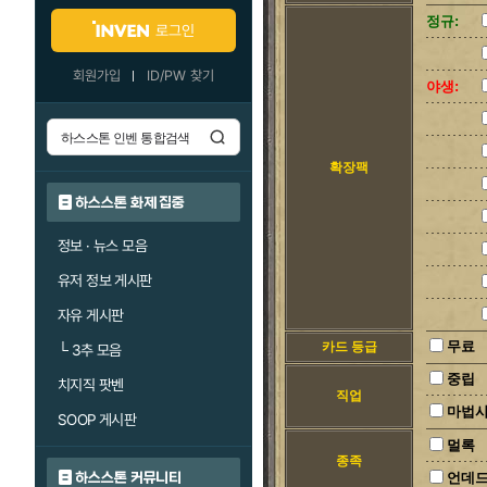
정규:
로그인
회원가입
ID/PW 찾기
야생:
확장팩
하스스톤 화제 집중
정보 · 뉴스 모음
유저 정보 게시판
자유 게시판
무료
카드 등급
└
3추 모음
중립
치지직 팟벤
직업
마법
SOOP 게시판
멀록
종족
하스스톤 커뮤니티
언데