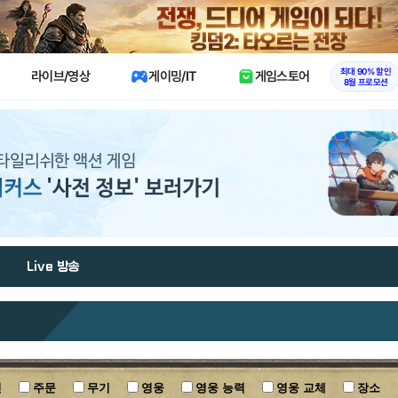
X
최대 90% 할인
라이브/영상
게이밍/IT
게임스토어
8월 프로모션
Live 방송
인
주문
무기
영웅
영웅 능력
영웅 교체
장소