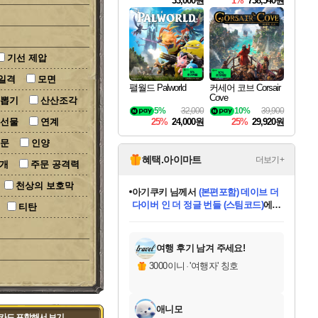
33,000원
1%
738,540원
기선 제압
일격
모면
팰월드 Palworld
커세어 코브 Corsair
Cove
 뽑기
산산조각
5%
32,000
10%
39,900
 선물
연계
25%
24,000원
25%
29,920원
주문
인양
혜택.아이마트
더보기+
개
주문 공격력
천상의 보호막
eksxo
님께서
디스코 엘리시움 최종판
(스팀코드)
에 당첨되셨습니다.
티탄
미오몬도
아기쿠키
칠부
설레임v
어느덧
동작그만
영웅97
우는무
유리별
나무아래쉼터
달빛아이
밍끼
해무
스태지
안드레아
어느날
꺽다리아조씨
농업코코
꾸링내
님께서
님께서
님께서
님께서
님께서
님께서
님께서
님께서
님께서
님께서
님께서
님께서
님께서
님께서
님께서
님께서
님께서
네이버페이 1만원
로블록스 기프트카드
엘든 링 밤의 통치자
님께서
님께서
엘든 링 밤의 통치자
네이버페이 1만원
로블록스 기프트카드
(본편포함) 데이브 더
네이버페이 1만원
로블록스 기프트카드
인투 더 브리치
로블록스 기프트카드
엘든 링 밤의 통치자
(본편포함) 데이브 더
(본편포함) 데이브 더
드래곤 퀘스트 XI S
파이어걸 핵 앤
몬스터 헌터 라이즈 +
로블록스
로블록스
디럭스 에디션 (스팀코드)
다이버 인 더 정글 번들 (스팀코드)
교환권
1만원권
디럭스 에디션 (스팀코드)
다이버 인 더 정글 번들 (스팀코드)
(스팀코드)
교환권
1만원권
기프트카드 1만 5천원권
지나간 시간을 찾아서 데피니티브
2만원권
디럭스 에디션 (스팀코드)
다이버 인 더 정글 번들 (스팀코드)
스플래시 레스큐 DX (스팀코드)
교환권
기프트카드 1만원권
선브레이크 (스팀코드)
8천원권
에 당첨되셨습니다.
에 당첨되셨습니다.
에 당첨되셨습니다.
에 당첨되셨습니다.
에 당첨되셨습니다.
를 교환.
를 교환.
에 당첨되셨습니다.
에
를 교환.
를 교환.
에
에
에
에
에
에
에
당첨되셨습니다.
당첨되셨습니다.
당첨되셨습니다.
당첨되셨습니다.
에디션 (스팀코드)
당첨되셨습니다.
당첨되셨습니다.
당첨되셨습니다.
당첨되셨습니다.
를 교환.
여행 후기 남겨 주세요!
3000이니
·
'여행자' 칭호
애니모
 카드 포함해서 보기