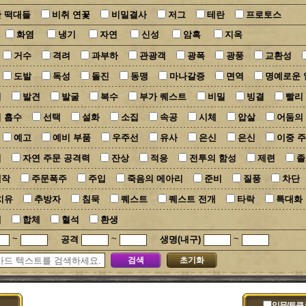
 떡대들
비취 연꽃
비밀결사
저그
테란
프로토스
화염
냉기
자연
신성
암흑
지옥
거수
격려
과부하
관광객
광폭
광풍
교환성
도발
독성
돌진
동맹
마나갈증
면역
명예로운 
미
발견
발굴
복수
부가 퀘스트
비밀
빙결
빨리
 흡수
선택
설화
소집
속공
시체
압살
어둠의
예고
예비 부품
우주선
유사
은신
은신
이중 
적
자연 주문 공격력
잔상
적응
전투의 함성
제련
졸
제작
주문폭주
주입
죽음의 메아리
준비
질풍
차단
치유
추방자
침묵
퀘스트
퀘스트 전개
타락
특대화
레
합체
혈석
환생
~
~
~
공격
생명(내구)
검색
초기화
임무/토큰