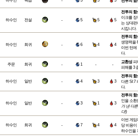
하수인
특급
5
3
3
-
전투의 함
전투의 함
이크를 장
하수인
전설
5
5
5
-
는 상대편이
시킵니다.
전투의 함
생명력을 
하수인
희귀
6
4
4
-
이번 턴에
다.
교환성
피
주문
희귀
1
-
-
-
피해를 3 
전투의 함
하수인
일반
4
3
3
-
다른 SI:7
다.
전투의 함
인을 소환
하수인
일반
3
1
3
-
가 낸 다른
다!)
이번 게임에
하수인
희귀
7
4
4
-
당 비용이 
하수인을 