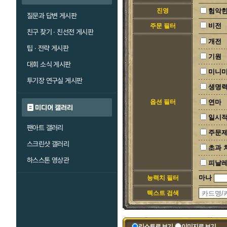
진영
험악한
질문과 답변 게시판
비전
주문 필터
친구 찾기 · 친선전 게시판
개전
팁 · 전략 게시판
기원
대회 소식 게시판
미니
투기장 연구실 게시판
생명력
옵션 필터
연마
미디어 갤러리
일시
팬아트 갤러리
주문
스크린샷 갤러리
초과 
하스스톤 영상관
피날
마나
능력치 필터
텍스트 검색
리스트로 보기
이미지로 보기