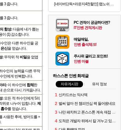
 3 줍니다.
[네이버단독+라운지4천할인] 랩노쉬 프로틴 드링크 퍼펙트 350ml 5종 혼합 30개 제로슈거 단백질음료
 3 줍니다.
PC 견적이 궁금하다면?
IT인벤 견적게시판
의 함성:
다음에 내가 뽑는
이 (1) 감소합니다.
매일매일,
 하수인은 다른 하수인을 공
인벤 출석체크!
,
은신
을 얻습니다.
주사위 굴리고 포인트!
성:
무작위 적
비밀
을 없앱
인벤 마블
하수인의 능력을 다른 무작
하스스톤 인벤 화제글
하수인에게 반복합니다.
자유게시판
유저 정보
아리:
이 하수인에
합체
한
내 손으로 다시 가져옵니다.
1
신카드쓰는 악사덱
성:
모든 적 하수인에게 5의
2
작위로 나누어 입힙니다.
제
벌써 얼마 전 챔피언십 팩 들어왔네요
 흡수
를 얻습니다.
3
나만 패치하고 폰스스톤 계속 재접 버그 걸리나?
를 사용한 후에, 방어도를 +
4
도적은 개발자 뒤에서 칼 겨누고 있나 왜 너프를 안 당함
.
5
다음 확팩때 깔걸