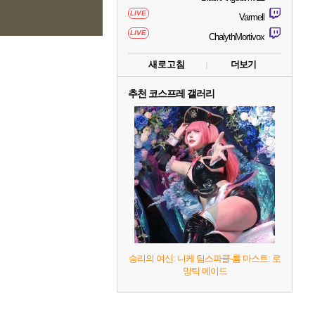
LIVE
Varmell
LIVE
ChalythMortivox
새로고침
더보기
추천 코스프레 갤러리
승리의 여신: 니케 팀스파클-륨 마스트: 로
망틱 메이드