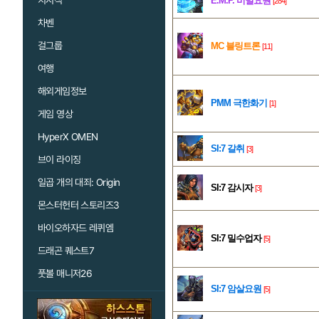
치지직
E.M.P. 비밀요원
[284]
차벤
걸그룹
MC 블링트론
[11]
여행
해외게임정보
PMM 극한화기
[1]
게임 영상
HyperX OMEN
SI:7 갈취
[3]
브이 라이징
일곱 개의 대죄: Origin
SI:7 감시자
[3]
몬스터헌터 스토리즈3
바이오하자드 레퀴엠
SI:7 밀수업자
[5]
드래곤 퀘스트7
풋볼 매니저26
SI:7 암살요원
[5]