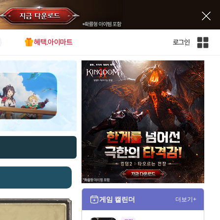
혜택.아이마트
로그인
인
벤
전
체
사
이
트
맵
게임 캘린더
더보기+