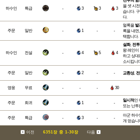
전투의 함
을 셋 시전
하수인
특급
3
3
3
-
습니다. 
다.
멀록을
발
주문
일반
1
-
-
-
록을 내면,
택합니다.
설화
,
전투
왕 레인이
하수인
전설
4
5
4
-
하고 상대
소시킵니다
주문
일반
2
-
-
-
교환성
,
전
영웅
무료
30
-
-
-
일시적
인 
주문
희귀
1
-
-
-
또는 난투
아군 하수인
주문
특급
3
-
-
-
개 얻습니
이전
6351
장
중
1
-
30
장
다음